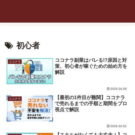
初心者
ココナラ副業はバレる!?原因と対
ココナラ
策、初心者が稼ぐための始め方を
解説
2026.04.09
【最初の1件目が難関】ココナラ
ココナラ
で売れるまでの手順と期間をプロ
視点で解説
2026.04.02
【スキルがなくても大丈夫！】コ